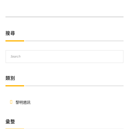
搜尋
類別
黎明週訊
彙整