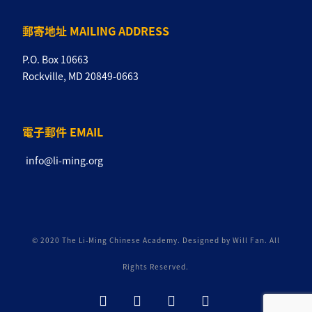
郵寄地址 MAILING ADDRESS
P.O. Box 10663
Rockville, MD 20849-0663
電子郵件 EMAIL
info@li-ming.org
© 2020 The Li-Ming Chinese Academy. Designed by Will Fan. All
Rights Reserved.