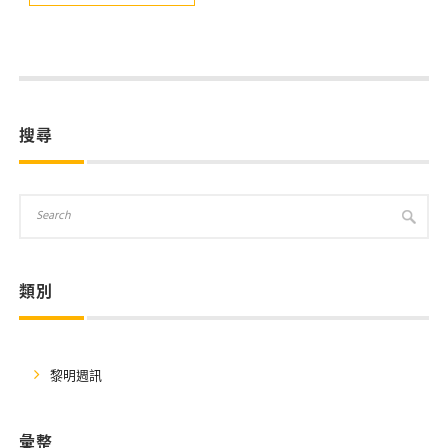
搜尋
類別
黎明週訊
彙整