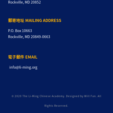
Rockville, MD 20852
郵寄地址 MAILING ADDRESS
P.O. Box 10663
Rockville, MD 20849-0663
電子郵件 EMAIL
info@li-ming.org
© 2020 The Li-Ming Chinese Academy. Designed by Will Fan. All
Rights Reserved.