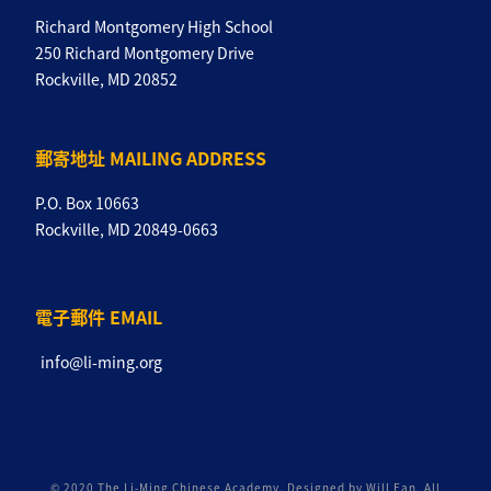
Richard Montgomery High School
250 Richard Montgomery Drive
Rockville, MD 20852
郵寄地址 MAILING ADDRESS
P.O. Box 10663
Rockville, MD 20849-0663
電子郵件 EMAIL
info@li-ming.org
© 2020 The Li-Ming Chinese Academy. Designed by Will Fan. All