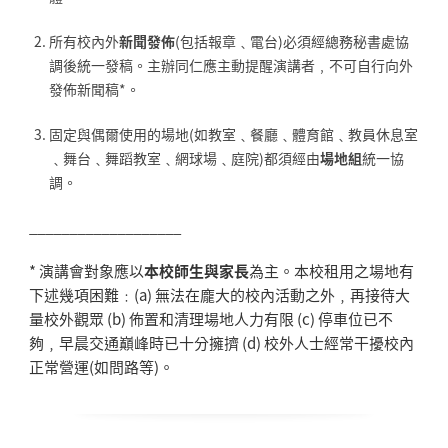
所有校內外
新聞發佈
(包括報章﹑電台)必須經總務秘書處協
調後統一發稿。主辦同仁應主動提醒演講者﹐不可自行向外
發佈新聞稿*。
固定與偶爾使用的場地(如教室﹑餐廳﹑體育館﹑教員休息室
﹑舞台﹑舞蹈教室﹑網球場﹑庭院)都須經由
場地組
統一協
調。
___________________
* 演講會對象應以
本校師生與家長
為主。本校租用之場地有
下述幾項困難﹕(a) 無法在龐大的校內活動之外﹐再接待大
量校外觀眾 (b) 佈置和清理場地人力有限 (c) 停車位已不
夠﹐早晨交通巔峰時已十分擁擠 (d) 校外人士經常干擾校內
正常營運(如問路等)。