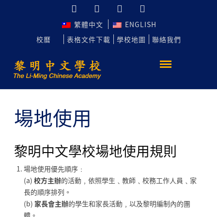
繁體中文
ENGLISH
校曆
表格文件下載
學校地圖
聯絡我們
場地使用
黎明中文學校場地使用規則
場地使用優先順序﹕
(a)
校方主辦
的活動﹐依照學生﹑教師﹑校務工作人員﹑家
長的順序排列。
(b)
家長會主辦
的學生和家長活動﹐以及黎明編制內的團
體。