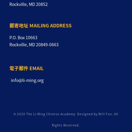
Rockville, MD 20852
郵寄地址 MAILING ADDRESS
P.O. Box 10663
Rockville, MD 20849-0663
電子郵件 EMAIL
info@li-ming.org
© 2020 The Li-Ming Chinese Academy. Designed by Will Fan. All
Rights Reserved.