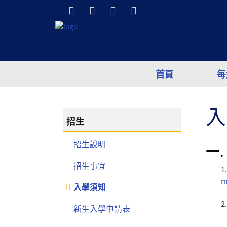
首頁
每
入
招生
招生說明
一
.
招生事宜
1
m
入學須知
2
新生入學申請表