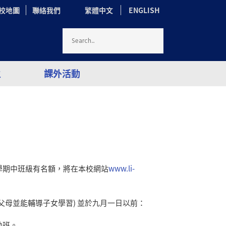
校地圖
聯絡我們
繁體中文
ENGLISH
生
課外活動
學期中班級有名額，將在本校網站
www.li-
父母並能輔導子女學習
)
並於九月一日以前：
幼班。