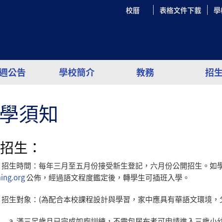
校曆
表格文件下載
學
週公告
學校簡介
教務
招
學須知
招生：
.
招生時間：每年三月至五月份接受新生登記，六月份公開招生。如
ing.org
公佈，經過語文程度鑑定後，轉學生可插班入學。
.
招生對象：
(
為配合本校課程設計與學習，家中應具有華語文環境，
a.
滿三足歲且已完成如廁訓練，不需包尿布者可申請進入三歲小