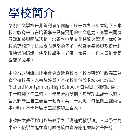
學校簡介
黎明中文學校是非營利事業團體，於一九九五年春創立。本
校之教育宗旨在培養學生具備實用的中文能力，並藉由同儕
互動和參與團隊活動，培養對中華文化特質之體認。本校建
校的理想是：培育身心健全的子弟，鼓勵家長參與及提供和
諧快樂的環境，使全校學生、老師、家長、工作人員能共同
學習與成長。
本校行政組織由理事會負責遴選校長，校長帶領行政義工負
責全校校務、人事及經費。本校校址位於 Rockville 市之
Richard Montgomery High School。每週日上課時間從上
午十時到下午三時。一學年分兩學期，每學期上課十六週。
語文部學生自三歲至十七歲，共開十九班，每星期上課兩個
半小時。本學年度學生總數約三百人。
本校語文教學採用外語教學之「溝通式教學法」。以學生為
中心，使學生能在實用的情境中實際應用並練習華語聽、