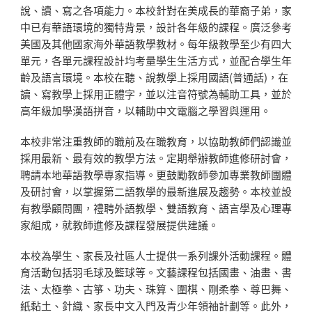
說、讀、寫之各項能力。本校針對在美成長的華裔子弟，家
中已有華語環境的獨特背景，設計各年級的課程。廣泛參考
美國及其他國家海外華語教學教材。每年級教學至少有四大
單元，各單元課程設計均考量學生生活方式，並配合學生年
齡及語言環境。本校在聽、說教學上採用國語(普通話)，在
讀、寫教學上採用正體字，並以注音符號為輔助工具，並於
高年級加學漢語拼音，以輔助中文電腦之學習與運用。
本校非常注重教師的職前及在職教育，以協助教師們認識並
採用最新、最有效的教學方法。定期舉辦教師進修研討會，
聘請本地華語教學專家指導。更鼓勵教師參加專業教師團體
及研討會，以掌握第二語教學的最新進展及趨勢。本校並設
有教學顧問團，禮聘外語教學、雙語教育、語言學及心理專
家組成，就教師進修及課程發展提供建議。
本校為學生、家長及社區人士提供一系列課外活動課程。體
育活動包括羽毛球及籃球等。文藝課程包括國畫、油畫、書
法、太極拳、古箏、功夫、珠算、圍棋、剛柔拳、尊巴舞、
紙黏土、針織、家長中文入門及青少年領袖計劃等。此外，