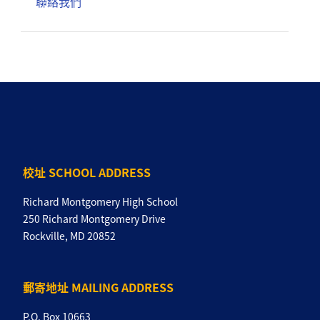
聯絡我們
校址 SCHOOL ADDRESS
Richard Montgomery High School
250 Richard Montgomery Drive
Rockville, MD 20852
郵寄地址 MAILING ADDRESS
P.O. Box 10663