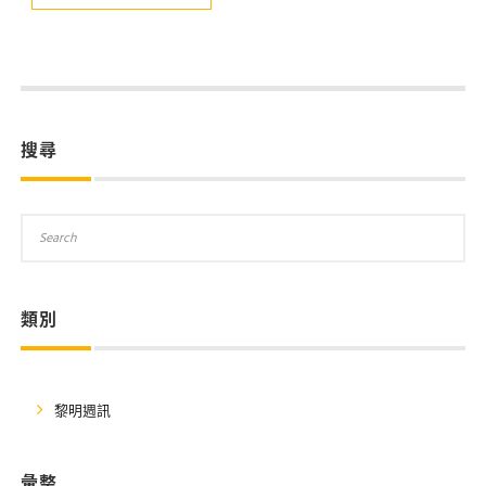
搜尋
類別
黎明週訊
彙整