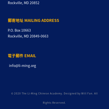
Rockville, MD 20852
郵寄地址 MAILING ADDRESS
P.O. Box 10663
Rockville, MD 20849-0663
電子郵件 EMAIL
info@li-ming.org
© 2020 The Li-Ming Chinese Academy. Designed by Will Fan. All
Rights Reserved.