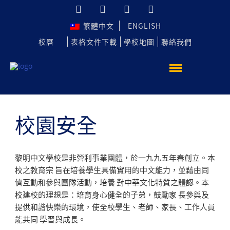
繁體中文
ENGLISH
校曆
表格文件下載
學校地圖
聯絡我們
校園安全
黎明中文學校是非營利事業團體，於一九九五年春創立。本
校之教育宗 旨在培養學生具備實用的中文能力，並藉由同
儕互動和參與團隊活動，培養 對中華文化特質之體認。本
校建校的理想是：培育身心健全的子弟，鼓勵家 長參與及
提供和諧快樂的環境，使全校學生、老師、家長、工作人員
能共同 學習與成長。