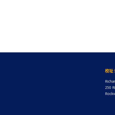
校址 
Richa
250 R
Rockv