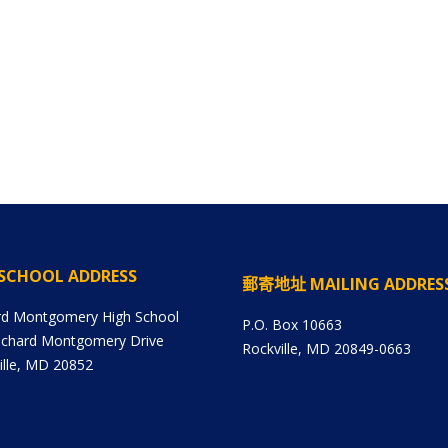
SCHOOL ADDRESS
郵寄地址 MAILING ADDRES
rd Montgomery High School
P.O. Box 10663
ichard Montgomery Drive
Rockville, MD 20849-0663
ille, MD 20852