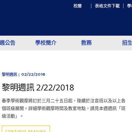
校曆
表格文件下載
學
週公告
學校簡介
教務
招
黎明週訊
02/22/2018
|
黎明週訊 2/22/2018
春季學術觀摩將訂於三月二十五日起，陸續於注音班以及以上各
個班級展開。詳細學術觀摩時間及教室地點，請見本週週訊「班
級活動」。
CONTINUE READING