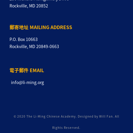
Rockville, MD 20852
郵寄地址 MAILING ADDRESS
P.O. Box 10663
Rockville, MD 20849-0663
電子郵件 EMAIL
info@li-ming.org
© 2020 The Li-Ming Chinese Academy. Designed by Will Fan. All
Rights Reserved.