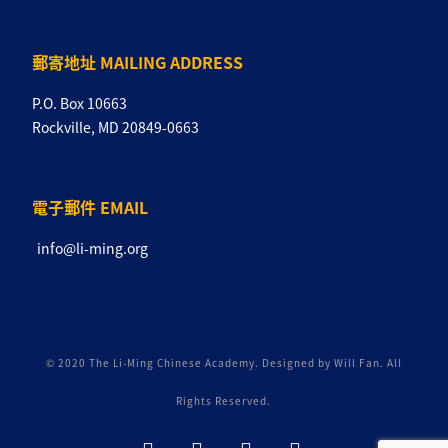
郵寄地址 MAILING ADDRESS
P.O. Box 10663
Rockville, MD 20849-0663
電子郵件 EMAIL
info@li-ming.org
© 2020 The Li-Ming Chinese Academy. Designed by Will Fan. All
Rights Reserved.