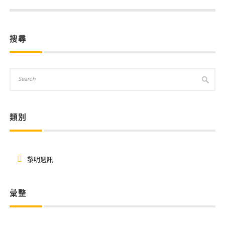
搜尋
類別
黎明週訊
彙整