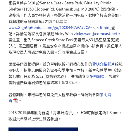
家長會將在6/10 於Seneca Creek State Park,
Blue Jay Picnic
Shelter
(11950 Clopper Rd, Gaithersburg, MD 20878) 舉辦謝師、
謝校務工作人員野餐烤肉，餐點活動一切免費，歡迎全校家庭參加。
有興趣的家庭請於6/3之前至此連結
www.SignUpGenius.com/go/10C044CAAA72CA6F58-liming
登
記。詳情請洽家長會長單葳 Vicky Wan
vicky.wan@comcast.net
。
請注意：出入Seneca Creek State Park需要每人$3 (馬里蘭居民)或
$5 (非馬里蘭居民)。乘坐安全座椅或加高座椅的小孩免費。退伍軍人
及現役軍人可憑證免費入園。只收現金或支票。
請家長們互相提醒，並分享劉以忻老師精心製作的
黎明介紹影片
給親
朋好友，招集志同道合的家長和學生加入本校。新生和轉學生申請的
報名截止日期為 5/27 (以郵戳為憑)
。詳情請參閱
黎明網頁
。欲報名
者請儘快與蕭君如老師聯絡301-670-0956。
暑假期間，朱殿蓉老師有免費太極拳教學。詳情請參閱
黎明網
頁
。
2018-2019學年度將新開「青年針織班」，上課時間預定為1-3 pm。
歡迎六年級以上學生報名參加。