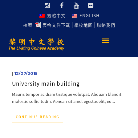
繁體中文
ENGLISH
校曆
表格文件下載
學校地圖
聯絡我們
|
12/07/2015
University main building
Mauris tempor ac diam tristique volutpat. Aliquam blandit
molestie sollicitudin. Aenean sit amet egestas elit, eu...
CONTINUE READING