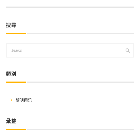
搜尋
類別
黎明週訊
彙整