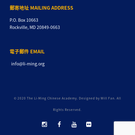
郵寄地址 MAILING ADDRESS
P.O. Box 10663
Rockville, MD 20849-0663
電子郵件 EMAIL
info@li-ming.org
© 2020 The Li-Ming Chinese Academy. Designed by Will Fan. All
Rights Reserved.