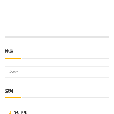
搜尋
類別
黎明週訊