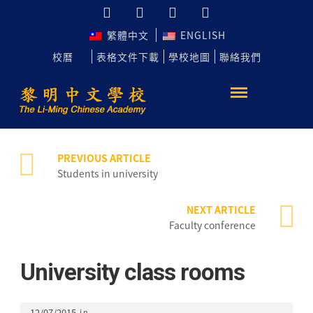
繁體中文
ENGLISH
校曆
表格文件下載
學校地圖
聯絡我們
PREVIOUS ARTICLE
Students in university
NEXT ARTICLE
Faculty conference
University class rooms
12/07/2015
in