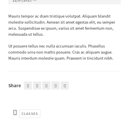
Mauris tempor ac diam tristique volutpat. Aliquam blandit
molestie sollicitudin. Aenean sit amet egestas elit, eu semper
arcu. Suspendisse ex ipsum, varius sit amet fermentum non,
malesuada ut tellus.
Ut posuere tellus nec nulla accumsan iaculis. Phasellus
commodo urna non mattis posuere. Cras ac aliquam augue.
Mauris interdum molestie quam. Praesent in tincidunt nibh.
Share
CLASSES