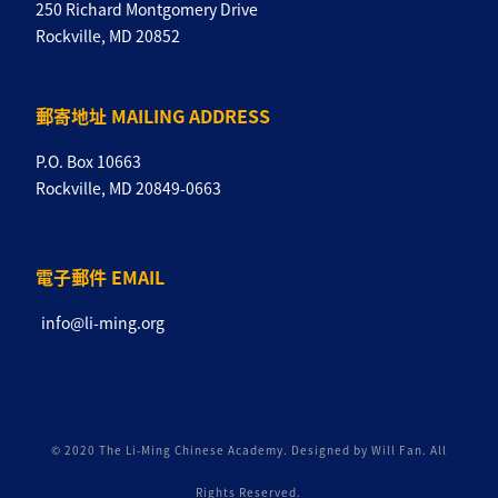
250 Richard Montgomery Drive
Rockville, MD 20852
郵寄地址 MAILING ADDRESS
P.O. Box 10663
Rockville, MD 20849-0663
電子郵件 EMAIL
info@li-ming.org
© 2020 The Li-Ming Chinese Academy. Designed by Will Fan. All
Rights Reserved.