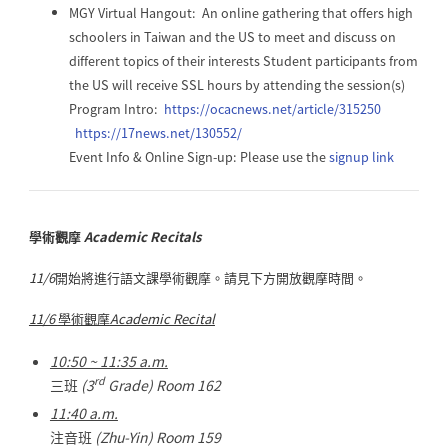
MGY Virtual Hangout: An online gathering that offers high
schoolers in Taiwan and the US to meet and discuss on
different topics of their interests Student participants from
the US will receive SSL hours by attending the session(s)
Program Intro:
https://ocacnews.net/
article/315250
https://17news.net/130552/
Event Info & Online Sign-up: Please use the
signup link
學術觀摩
Academic Recitals
11/6
開始將進行語文課學術觀摩。請見下方開放觀摩時間。
11/6
學術觀摩
Academic Recital
10:50 ~ 11:35 a.m.
rd
三班
(3
Grade) Room 162
11:40 a.m.
注音班
(Zhu-Yin) Room 159