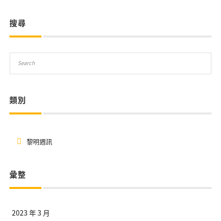
搜尋
類別
黎明週訊
彙整
2023 年 3 月