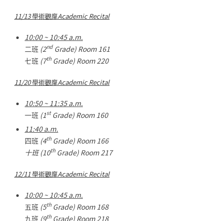
11/13
學術觀摩
Academic Recital
10:00 ~ 10:45 a.m.
nd
二班
(2
Grade) Room 161
th
七班
(7
Grade) Room 220
11/20
學術觀摩
Academic Recital
10:50 ~ 11:35 a.m.
st
一班
(1
Grade) Room 160
11:40 a.m.
th
四班
(4
Grade) Room 166
th
十班 (10
Grade) Room 217
12/11
學術觀摩
Academic Recital
10:00 ~ 10:45 a.m.
th
五班
(5
Grade) Room 168
th
九班
(9
Grade) Room 218