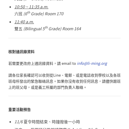
10:50 ~ 11:35 a.m.
th
六班
(6
Grade) Room 170
11:40 a.m.
th
雙五
(Bilingual 5
Grade) Room 164
核對通訊錄資料
若需要更改府上通訊錄資料，請 email to
info@li-ming.org
請各位家長確認可以收到從Line、電郵、
或是電話收到學校以及各班
班母所發出的緊急聯絡訊息。
如果你沒有收到任何訊息，請儘快跟班
上的班父母，
或是義工所屬的部門負責人聯絡。
重要活動預告
11/6
夏令時間結束、時鐘撥後一小時