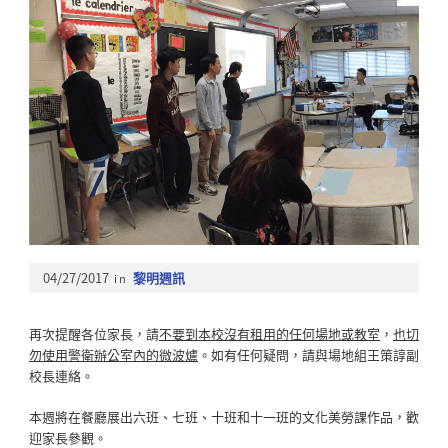
04/27/2017
in
黎明週訊
再次提醒各位家長，請
不要到本校沒有租用的任何場地或教室
，
也切
勿使用警衛辦公室內的微波爐
。如有任何疑問，請與場地組王策諄副
校長連絡。
本週將在餐廳展出六班、七班、十班和十一班的文化美勞課作品，歡
迎家長參觀。