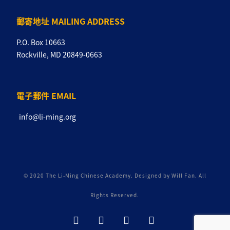
郵寄地址 MAILING ADDRESS
P.O. Box 10663
Rockville, MD 20849-0663
電子郵件 EMAIL
info@li-ming.org
© 2020 The Li-Ming Chinese Academy. Designed by Will Fan. All
Rights Reserved.