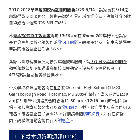
2017-2018學年度的校內註冊時間為
4/23-5/14
，請家長於
5/14
之
前
將學費交到服務台。
逾期未繳將有累計增加遲交費
，詳情請參閱註
冊單或洽李怡瑾 703-865-7986。
本週
4/30
的招生說明會
將於
10:30 am
在
Room 201
舉行
。也請家
長們分享劉以忻老師製作的
黎明介紹影片
給親朋好友。新生和轉學生
申請的
報名截止日期為 5/28
。
為顯示團隊精神及便利接受場邊飲料服務，請
5/7
務必穿著黎明運
動衫和戴著黎明帽
踴躍參加校際運動會。沒有黎明運動衫者，自
4/23
起請至家長會櫃台選購。
中文學校校際運動會將在
5/7
於Churchill High School (11300
Gainsborough Road, Potomac, MD 20854) 舉行。
當天預定
11:30
am
提早
放學，到場集合時間為
11:50 am
，
12:15 pm
進行開幕繞
場
。報名簡章及報名表可以從
黎明網頁
下載，歡迎學生及家長們組隊
報名。
報名截止日期為
4/23
。詳情請參閱
黎明網頁
。如有任何疑
問，請聯絡運動會總負責人
謝惠全
。
下載本週黎明週訊(PDF)