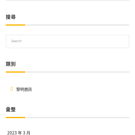
搜尋
類別
黎明週訊
彙整
2023 年 3 月