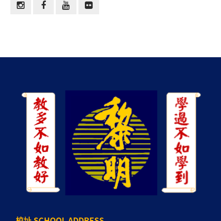
校址 SCHOOL ADDRESS