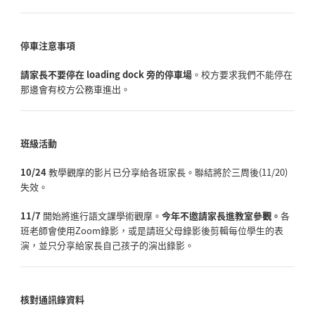
停車注意事項
請家長不要停在 loading dock 旁的停車場
。校方要求我們不能停在
那邊會有校方公務車進出。
班級活動
10/24
教學觀摩的影片已分享給各班家長。聯結將於三周後(11/20)
失效。
11/7
開始將進行語文課學術觀摩。
今年不邀請家長進教室參觀。
各
班老師會使用Zoom錄影，
或是請班父母錄影後剪輯每位學生的表
演，
並只分享給家長自己孩子的演出錄影。
核對通訊錄資料