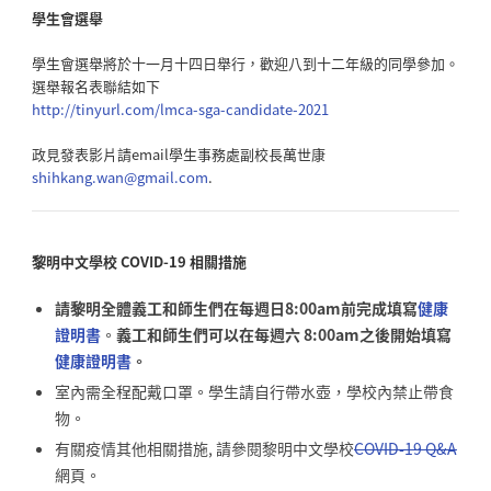
學生會選舉
學生會選舉將於十一月十四日舉行，歡迎八到十二年級的同學參加。
選舉報名表聯結如下
http://tinyurl.com/lmca-sga-
candidate-2021
政見發表影片請email學生事務處副校長萬世康
shihkang.wan@gmail.com
.
黎明中文學校
COVID-19
相關措施
請黎明全體義工和師生們在每週日8:00am前完成填寫
健康
證明書
。
義工和師生們可以在每週六 8:00am之後開始填寫
健康證明書
。
室內需全程配戴口罩。學生請自行帶水壺，學校內禁止帶食
物。
有關疫情其他相關措施, 請參閱黎明中文學校
COVID-19 Q&A
網頁。