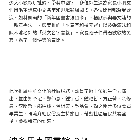
少大小觀眾玩扯鈴、學剪中國字，多位師生還為家長小朋友
們用毛筆譯寫中文名字和現場彩繪國畫，各個節目都深受歡
迎。如林凱莉的「新年國畫書法賀卡」、楊欣慈與晏文婕的
「新年書法」、嚴美雅的「剪春字和摺元寶」以及張滿妹和
陳木滄老師的「英文名字書籤」。家長孩子們帶著歡欣的笑
容，過了一個快樂的春節。
此次推廣中華文化的社區服務，動員了數十位師生賣力演
出，並由鄭予瑄、鄭仲恩、鍾宇哲、鍾政哲、方正馨、佘修
晨、李明哲、邵柏翔、蔡明宏、吳品萱、顏之閔等多位應屆
畢業生，輪流介紹民俗及主持節目，帶動社區居民共襄盛
舉，慶祝雞年的到來。