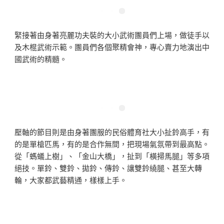
緊接著由身著亮麗功夫裝的大小武術團員們上場，做徒手以
及木棍武術示範。團員們各個聚精會神，專心賣力地演出中
國武術的精髓。
壓軸的節目則是由身著團服的民俗體育社大小扯鈴高手，有
的是單槍匹馬，有的是合作無間，把現場氣氛帶到最高點。
從「螞蟻上樹」、「金山大橋」，扯到「橫掃馬腿」等多項
絕技。單鈴、雙鈴、拋鈴
、
傳鈴
、
讓雙鈴繞腿
、
甚至大轉
輪，大家都武藝精通，樣樣上手。