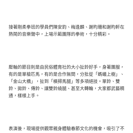
接著剛柔拳班的學員們陳安鈞、梅逢麟、謝昀珊和謝昀軒在
熱鬧的音樂聲中，上場示範團隊的拳術，十分精彩。
壓軸的節目則是由民俗體育社的大小扯鈴好手，身著團服，
有的是單槍匹馬，有的是合作無間，分批從「螞蟻上樹」、
「金山大橋」，扯到「橫掃馬腿」等多項絕技。單鈴、雙
鈴、拋鈴、傳鈴、讓雙鈴繞腿、甚至大轉輪，大家都武藝精
通，樣樣上手。
表演後，現場提供觀眾親身體驗春節文化的機會，吸引了不