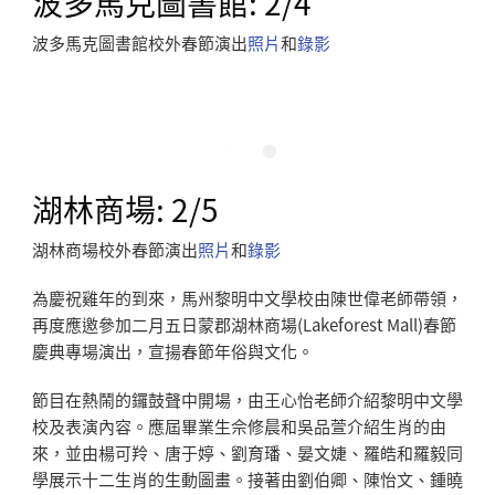
波多馬克圖書館: 2/4
波多馬克圖書館校外春節演出
照片
和
錄影
湖林商場: 2/5
湖林商場校外春節演出
照片
和
錄影
為慶祝雞年的到來，馬州黎明中文學校由陳世偉老師帶領，
再度應邀參加二月五日蒙郡湖林商場
(Lakeforest Mall)
春節
慶典專場演出，宣揚春節年俗與文化。
節目在熱鬧的鑼鼓聲中開場，由王心怡老師介紹黎明中文學
校及表
演
內容。應屆畢業生佘修晨和吳品萱
介紹生肖的由
來，並
由楊可羚、唐于婷、劉育璠、晏文婕、羅皓和羅毅同
學
展示十二生肖的生動圖畫
。接著由劉伯卿、陳怡文、鍾曉