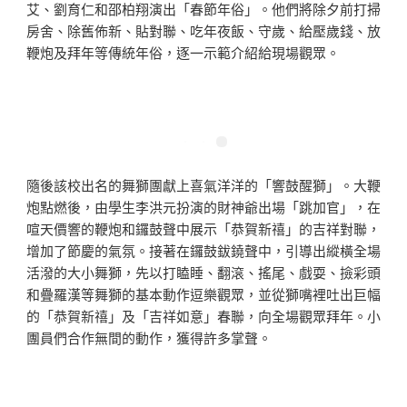
艾、劉育仁和邵柏翔演出「春節年俗」。他們將除夕前打掃
房舍、除舊佈新、貼對聯、吃年夜飯、守歲、給壓歲錢、放
鞭炮及拜年等傳統年俗，逐一示範介紹給現場觀眾。
隨後該校出名的舞獅團獻上喜氣洋洋的「響鼓醒獅」。大鞭
炮點燃後，由學生李洪元扮演的財神爺出場「跳加官」，在
喧天價響的鞭炮和鑼鼓聲中展示「恭賀新禧」的吉祥對聯，
增加了節慶的氣氛。接著在鑼鼓鈸鐃聲中，引導出縱橫全場
活潑的大小舞獅，先以打瞌睡、翻滾、搖尾、戲耍、撿彩頭
和疊羅漢等舞獅的基本動作逗樂觀眾，並從獅嘴裡吐出巨幅
的「恭賀新禧」及「吉祥如意」春聯，向全場觀眾拜年。小
團員們合作無間的動作，獲得許多掌聲。