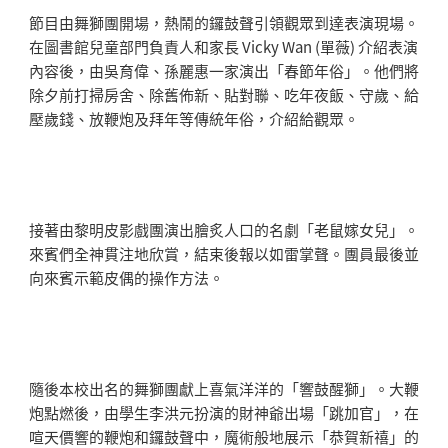
節目由舞獅團開場，熱鬧的鑼鼓聲引領觀眾到達表演現場。
在圖書館兒童部門負責人和家長 Vicky Wan (單薇) 介紹表演
內容後，由吳育偉、孫麗惠一家演出「春節年俗」。他們將
除夕前打掃房舍、除舊佈新、貼對聯、吃年夜飯、守歲、給
壓歲錢、放鞭炮及拜年等傳統年俗，介紹給觀眾。
接著由黎明皮影戲團演出膾炙人口的名劇「老鼠嫁女兒」。
來賓們全神貫注地欣賞，結束後報以如雷掌聲。團員最後並
向來賓示範皮偶的操作方法。
隨後本校出名的舞獅團獻上喜氣洋洋的「響鼓醒獅」。大鞭
炮點燃後，由學生李洪元扮演的財神爺出場「跳加官」，在
喧天價響的鞭炮和鑼鼓聲中，魔術般地展示「恭賀新禧」的