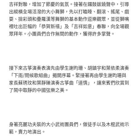
吉祥對聯，增加了節慶的氣氛。接著在鑼鼓鈸鐃聲中，引導
出縱橫全場活潑的大小舞獅，先以打瞌睡、翻滾、搖尾、戲
耍、撿彩頭和疊羅漢等舞獅的基本動作逗樂觀眾，並從獅嘴
裡吐出巨幅的「恭賀新禧」及「吉祥如意」春聯，向全場觀
眾拜年。小團員們合作無間的動作，獲得許多掌聲。
接下來古箏演奏表演先由學生謝昀珊、胡鎮宇和葉依柔演奏
「下雨/問候歌組曲」揭開序幕。緊接著再由學生謝昀珊與
家長蘇琇玟和葉靜臻演奏古箏曲「道情」，讓來賓們欣賞到
了鬧中取靜的中國弦樂之美。
身著亮麗功夫裝的大小武術團員們，做徒手以及木棍武術示
範，賣力地演出。