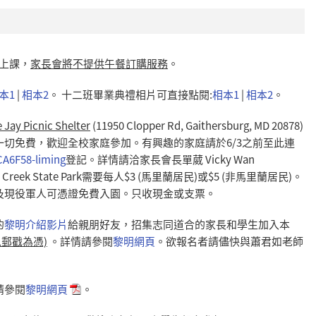
天上課，
家長會將不提供午餐訂購服務
。
本1
|
相本2
。 十二班畢業典禮相片可直接點閱:
相本1
|
相本2
。
 Jay Picnic Shelter
(11950 Clopper Rd, Gaithersburg, MD 20878)
切免費，歡迎全校家庭參加。有興趣的家庭請於6/3之前至此連
A6F58-liming
登記。詳情請洽家長會長單葳 Vicky Wan
reek State Park需要每人$3 (馬里蘭居民)或$5 (非馬里蘭居民)。
及現役軍人可憑證免費入園。只收現金或支票。
的
黎明介紹影片
給親朋好友，招集志同道合的家長和學生加入本
以郵戳為憑)
。詳情請參閱
黎明網頁
。欲報名者請儘快與蕭君如老師
請參閱
黎明網頁
。