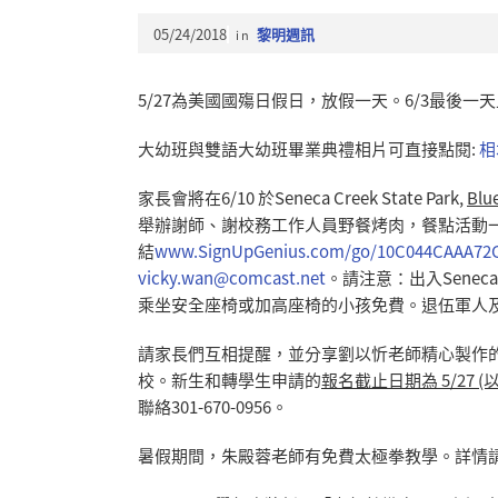
05/24/2018
in
黎明週訊
5/27為美國國殤日假日，放假一天。6/3最後一
大幼班與雙語大幼班畢業典禮相片可直接點閱:
相
家長會將在6/10 於Seneca Creek State Park,
Blue
舉辦謝師、謝校務工作人員野餐烤肉，餐點活動一
結
www.SignUpGenius.com/go/10C044CAAA72C
vicky.wan@comcast.net
。請注意：出入Seneca C
乘坐安全座椅或加高座椅的小孩免費。退伍軍人
請家長們互相提醒，並分享劉以忻老師精心製作
校。新生和轉學生申請的
報名截止日期為 5/27 (
聯絡301-670-0956。
暑假期間，朱殿蓉老師有免費太極拳教學。詳情