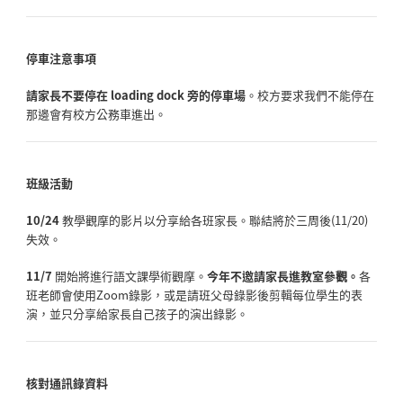
停車注意事項
請家長不要停在 loading dock 旁的停車場
。校方要求我們不能停在
那邊會有校方公務車進出。
班級活動
10/24
教學觀摩的影片以分享給各班家長。聯結將於三周後(11/20)
失效。
11/7
開始將進行語文課學術觀摩。
今年不邀請家長進教室參觀。
各
班老師會使用Zoom錄影，
或是請班父母錄影後剪輯每位學生的表
演，
並只分享給家長自己孩子的演出錄影。
核對通訊錄資料