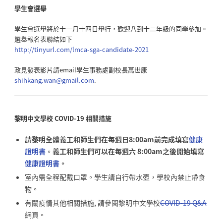
學生會選舉
學生會選舉將於十一月十四日舉行，歡迎八到十二年級的同學參加。
選舉報名表聯結如下
http://tinyurl.com/lmca-sga-
candidate-2021
政見發表影片請email學生事務處副校長萬世康
shihkang.wan@gmail.com
.
黎明中文學校
COVID-19
相關措施
請黎明全體義工和師生們在每週日8:00am前完成填寫
健康
證明書
。
義工和師生們可以在每週六 8:00am之後開始填寫
健康證明書
。
室內需全程配戴口罩。學生請自行帶水壺，學校內禁止帶食
物。
有關疫情其他相關措施, 請參閱黎明中文學校
COVID-19 Q&A
網頁。