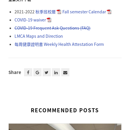
2021-2022
秋季班校曆
Fall semester Calendar
COVID-19 waiver
COVID-19 Frequent Ask Questions (FAQ)
LMCA Maps and Direction
每周健康證明書 Weekly Health Attestation Form
Share
RECOMMENDED POSTS