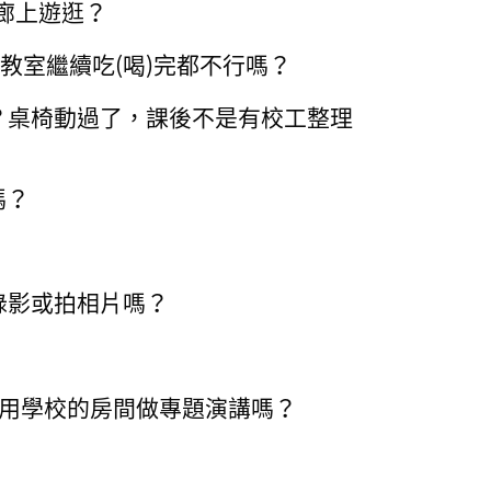
走廊上遊逛？
進教室繼續吃(喝)完都不行嗎？
嗎？桌椅動過了，課後不是有校工整理
嗎？
錄影或拍相片嗎？
士用學校的房間做專題演講嗎？