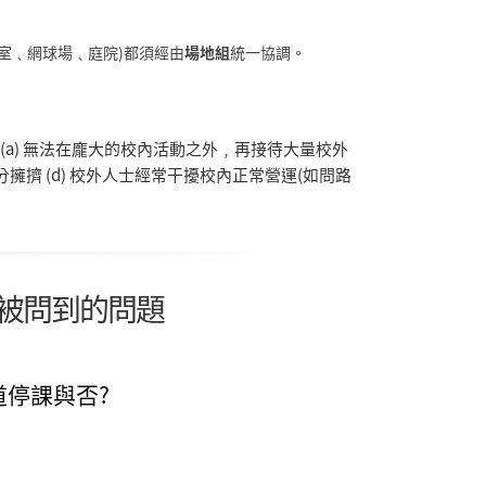
室﹑網球場﹑庭院)都須經由
場地組
統一協調。
a) 無法在龐大的校內活動之外﹐再接待大量校外
分擁擠 (d) 校外人士經常干擾校內正常營運(如問路
被問到的問題
道停課與否?