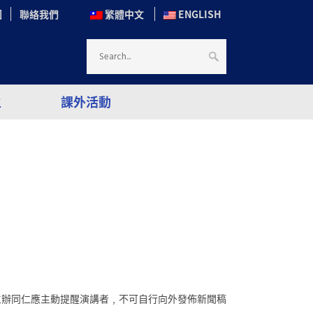
圖
聯絡我們
繁體中文
ENGLISH
生
課外活動
主辦同仁應主動提醒演講者﹐不可自行向外發佈新聞稿