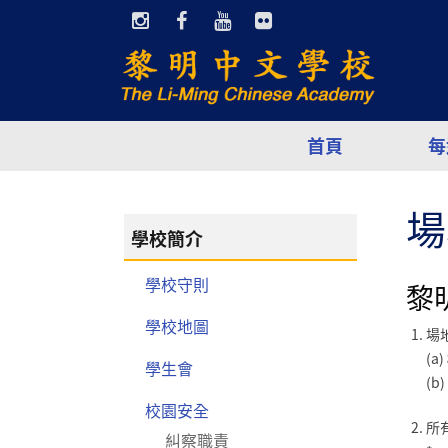
首頁
每
場
學校簡介
學校守則
黎
學校地圖
場
(a)
學生會
(b)
校園安全
所
糾察職責