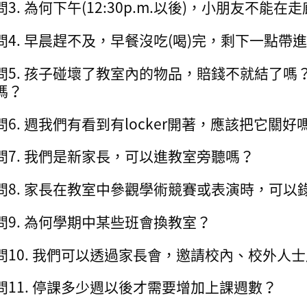
問3. 為何下午(12:30p.m.以後)，小朋友不能在
問4. 早晨趕不及，早餐沒吃(喝)完，剩下一點帶
問5. 孩子碰壞了教室內的物品，賠錢不就結了
嗎？
問6. 週我們有看到有locker開著，應該把它關好
問7. 我們是新家長，可以進教室旁聽嗎？
問8. 家長在教室中參觀學術競賽或表演時，可以
問9. 為何學期中某些班會換教室？
問10. 我們可以透過家長會，邀請校內、校外人
問11. 停課多少週以後才需要增加上課週數？