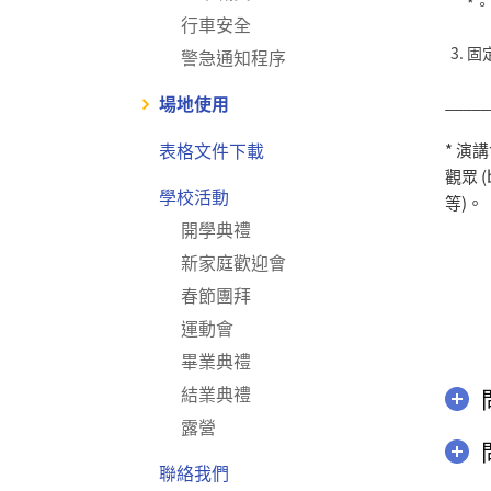
*。
行車安全
固
警急通知程序
場地使用
_____
表格文件下載
* 演
觀眾 
學校活動
等)。
開學典禮
新家庭歡迎會
春節團拜
運動會
畢業典禮
結業典禮
露營
聯絡我們