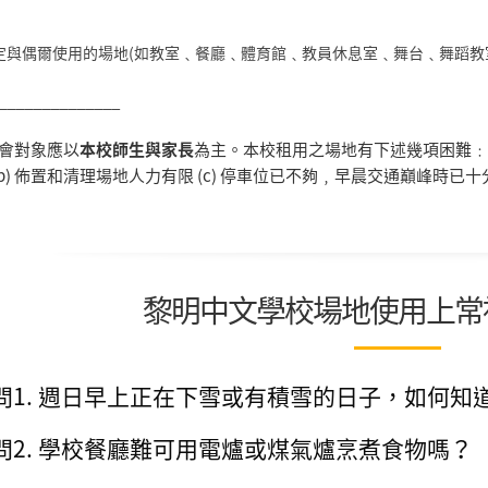
定與偶爾使用的場地(如教室﹑餐廳﹑體育館﹑教員休息室﹑舞台﹑舞蹈教
______________
講會對象應以
本校師生與家長
為主。本校租用之場地有下述幾項困難﹕(
(b) 佈置和清理場地人力有限 (c) 停車位已不夠﹐早晨交通巔峰時已十
黎明中文學校場地使用上常
問1. 週日早上正在下雪或有積雪的日子，如何知
問2. 學校餐廳難可用電爐或煤氣爐烹煮食物嗎？