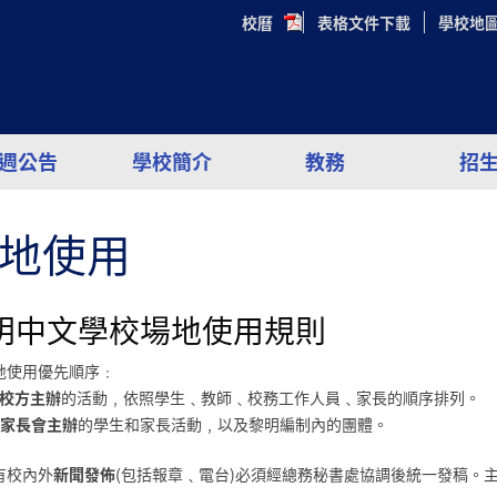
校曆
表格文件下載
學校地
週公告
學校簡介
教務
招
地使用
明中文學校場地使用規則
地使用優先順序﹕
校方主辦
的活動﹐依照學生﹑教師﹑校務工作人員﹑家長的順序排列。
家長會主辦
的學生和家長活動﹐以及黎明編制內的團體。
有校內外
新聞發佈
(包括報章﹑電台)必須經總務秘書處協調後統一發稿。