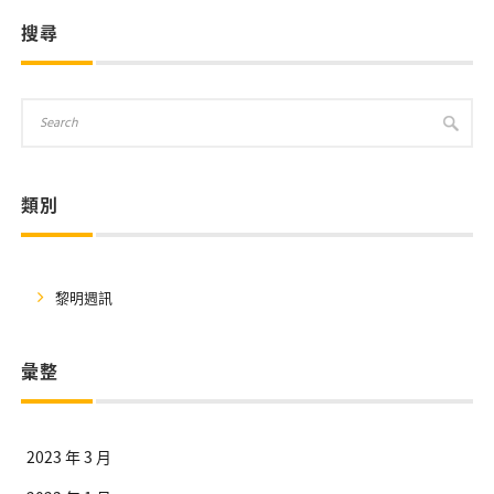
搜尋
類別
黎明週訊
彙整
2023 年 3 月