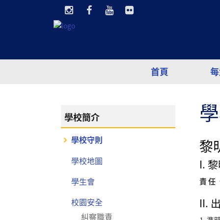
首頁
每
學
學校簡介
學校守則
黎
學校地圖
I.
學生會
責 任
II. 
校園安全
糾察職責