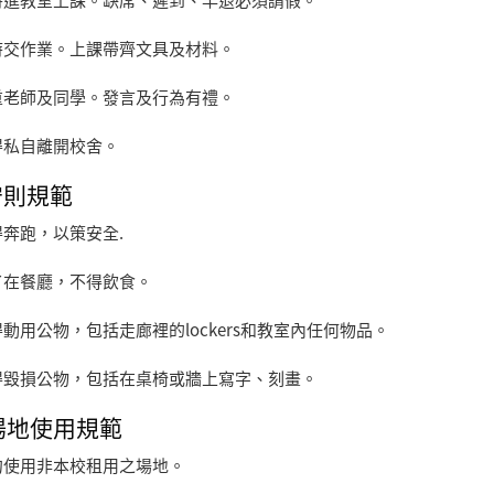
時進教室上課。缺席、遲到、早退必須請假。
時交作業。上課帶齊文具及材料。
重老師及同學。發言及行為有禮。
得私自離開校舍。
.守則規範
得奔跑，以策安全
.
了在餐廳，不得飲食。
得動用公物，包括走廊裡的
lockers
和教室內任何物品。
得毀損公物，包括在桌椅或牆上寫字、刻畫。
. 場地使用規範
勿使用非本校租用之場地。