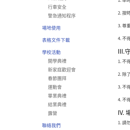
1.
準
行車安全
2.
按
警急通知程序
3.
尊
場地使用
4.
不
表格文件下載
III
學校活動
開學典禮
1.
不
新家庭歡迎會
2.
除
春節團拜
運動會
3.
不
畢業典禮
4.
不
結業典禮
IV
露營
1.
請
聯絡我們