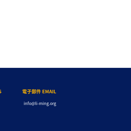
S
電子郵件 EMAIL
info@li-ming.org