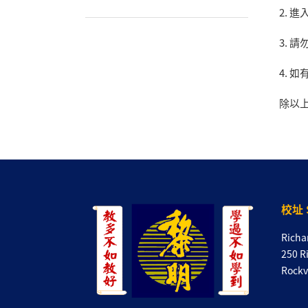
2.
進
3.
請
4.
如
除以
校址 
Richa
250 R
Rockv