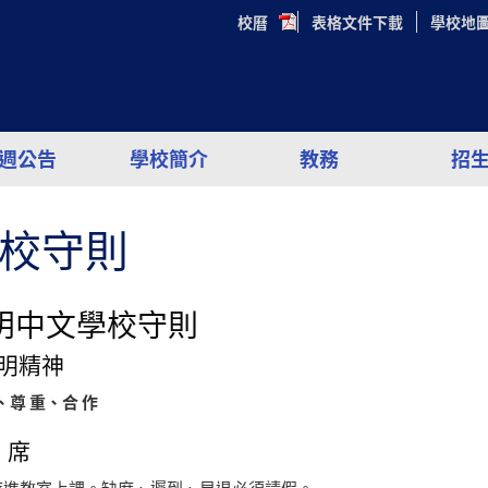
校曆
表格文件下載
學校地
週公告
學校簡介
教務
招
校守則
明中文學校守則
 黎明精神
、
尊 重
、
合 作
出 席