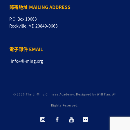
郵寄地址 MAILING ADDRESS
P.O. Box 10663
Rockville, MD 20849-0663
電子郵件 EMAIL
info@li-ming.org
© 2020 The Li-Ming Chinese Academy. Designed by Will Fan. All
Rights Reserved.