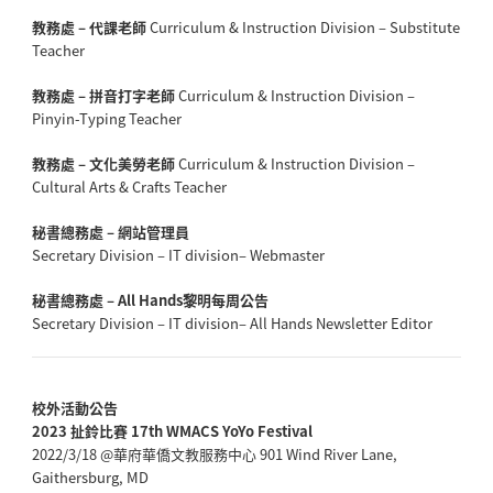
教務處 – 代課老師
Curriculum & Instruction Division – Substitute
Teacher
教務處 – 拼音打字老師
Curriculum & Instruction Division –
Pinyin-Typing Teacher
教務處 – 文化美勞老師
Curriculum & Instruction Division –
Cultural Arts & Crafts Teacher
秘書總務處 – 網站管理員
Secretary Division – IT division– Webmaster
秘書總務處 – All Hands黎明每周公告
Secretary Division – IT division– All Hands Newsletter Editor
校外活動公告
2023 扯鈴比賽 17th WMACS YoYo Festival
2022/3/18 @華府華僑文教服務中心 901 Wind River Lane,
Gaithersburg, MD