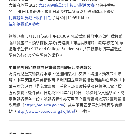
大華府地區 2023
第13屆網路華語卡拉OK影片大賽
開始接受報
名。 詳細比賽辦法，
截止日期及往年參賽影片請參閱以下聯結:
比賽辦法及截止收件日期
(4月30日11:59 P.M.)。
往年參賽影片參考
頒獎典禮: 5月13日(Sat)上午10:30 A.M.於華府僑教中心舉行 歡迎蒞
臨共襄盛舉。煩請僑教(學)界先進將此訊息周知僑(主流)學校老師,
家
長及學生們 (K-12 and College Students)，
共同鼓勵參與華語數位
學習的行列及分享學習的樂趣。
中華民國第54屆世界兒童畫展自即日起受理報名
為提高兒童美術教育水準，促進國際文化交流、
增進人類友誼和瞭
解，
中華民國兒童美術教育學會與國立臺灣藝術教育館聯合舉辦「
中
華民國第54屆世界兒童畫展」活動。
該畫展接受報名稿件以電子檔
方式參賽，
徵件截止日期為2023年4月15日。茲檢附英文邀請函、
簡
章及報名表各一份，
該報名表件亦可至國立臺灣藝術教育館臺灣藝術
教育網（
https
://ed.arte.gov.tw
）
或中華民國兒童美術教育學會網
站（
http://www.
kaearoc.org.tw/html
）下載。