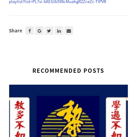
playlist?list=PL7si-
6AEGlb598cMuahgR2ZceZc-TIPVR
Share
RECOMMENDED POSTS