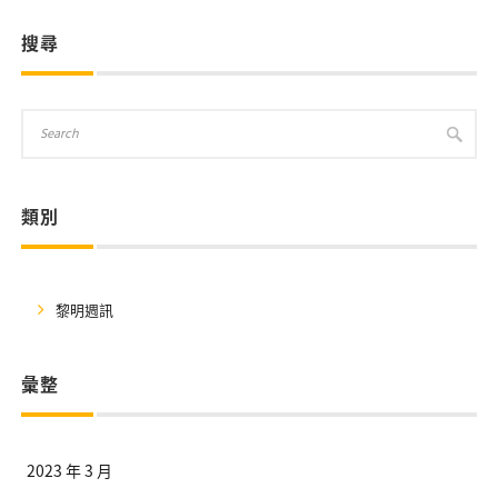
搜尋
類別
黎明週訊
彙整
2023 年 3 月