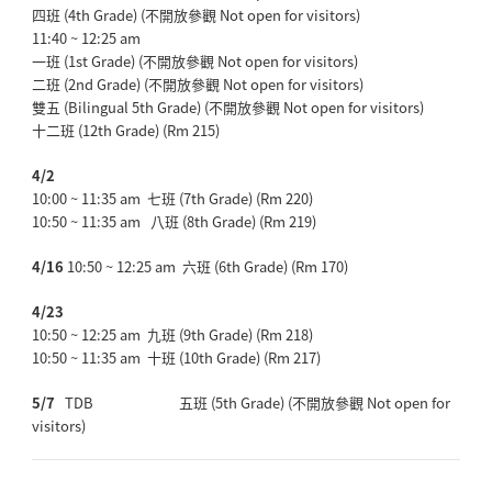
四班 (4th Grade) (不開放參觀 Not open for visitors)
11:40 ~ 12:25 am
一班 (1st Grade) (不開放參觀 Not open for visitors)
二班 (2nd Grade) (不開放參觀 Not open for visitors)
雙五 (Bilingual 5th Grade) (不開放參觀 Not open for visitors)
十二班 (12th Grade) (Rm 215)
4/2
10:00 ~ 11:35 am 七班 (7th Grade) (Rm 220)
10:50 ~ 11:35 am 八班 (8th Grade) (Rm 219)
4/16
10:50 ~ 12:25 am 六班 (6th Grade) (Rm 170)
4/23
10:50 ~ 12:25 am 九班 (9th Grade) (Rm 218)
10:50 ~ 11:35 am 十班 (10th Grade) (Rm 217)
5/7
TDB 五班 (5th Grade) (不開放參觀 Not open for
visitors)