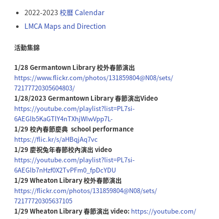
2022-2023
校曆
Calendar
LMCA Maps and Direction
活動集錦
1/28 Germantown Library 校外春節演出
https://www.flickr.com/photos/
131859804@N08/sets/
72177720305604803/
1/28/2023 Germantown Library 春節演出Video
https://youtube.com/playlist?
list=PL7si-
6AEGlb5KaGTlY4nTXhjWIwVpp7L-
1/29
校內春節慶典
school performance
https://flic.kr/s/aHBqjAq7vc
1/29 慶祝兔年春節校內演出 video
https://youtube.com/playlist?
list=PL7si-
6AEGlb7nHzf0X2TvPFm0_fpDcYDU
1/29 Wheaton Library
校外春節演出
https://flickr.com/photos/
131859804@N08/sets/
72177720305637105
1/29 Wheaton Library 春節演出 video:
https://youtube.com/