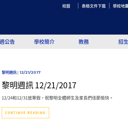
校曆
表格文件下載
學校地
週公告
學校簡介
教務
招
黎明週訊
|
12/21/2017
黎明週訊 12/21/2017
12/24和12/31放寒假，祝黎明全體師生及家長們佳節愉快。
CONTINUE READING