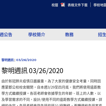
校曆
表格文件下載
學校地
週公告
學校簡介
教務
招
黎明週訊
|
03/26/2020
黎明週訊 03/26/2020
由於新冠肺炎疫情日趨嚴重，為了大家的健康安全考量，同時因
應蒙郡公校校舍關閉，自本週3/29至四月底，我們將使用遠距教
學方式繼續授課。各班老師會依據學生的年齡、班上的人數、以
及學習需求的不同，設計/使用不同的遠距教學方式繼續授課。詳
細的內容，各班老師會與各班的班父/母聯絡，再轉達給各班家長