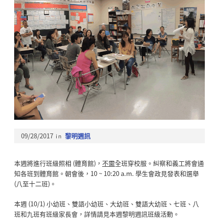
09/28/2017
in
黎明週訊
本週將進行班級照相 (體育館)，
不需
全班穿校服。糾察和義工將會通
知各班到體育館。朝會後，10 ~ 10:20 a.m. 學生會政見發表和選舉
(八至十二班)。
本週 (10/1) 小幼班、雙語小幼班、大幼班、雙語大幼班、七班、八
班和九班有班級家長會，詳情請見本週黎明週訊班級活動。