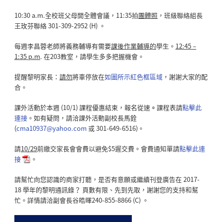
10:30 a.m.全校班父母開全體會議，11:35拍
團體照
，班級聯絡組長
王玫芬聯絡 301-309-2952 (H) 。
每週李昌蓉老師將義務輔導有需要
課後作業輔導的
學生。
12:45 –
1:35 p.m
. 在203教室，請學生多多把握機會。
提醒黎明家長：
請勿
將車停放在
如圖所示紅色框區域
，謝謝大家的配
合。
課外活動於本週 (10/1) 課程優惠結束，報名從速
。
課程表請
點擊此
連接
。如有疑問，請洽課外活動副校長馬銓
(
cma10937@yahoo.com
或 301-649-6516)。
請
10/29
前繳交家長會會費以避免$5遲交費。會費通知單請
點擊此連
接
。
請幫忙向您認識的商家打聽，是否有意願或繼續刊登廣告在 2017-
18 學年的黎明通訊錄？ 頁數有限、先到先取，謝謝您的支持和幫
忙。詳情請洽副會長谷皓暉240-855-8866 (C) 。