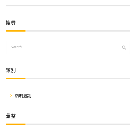
搜尋
類別
黎明週訊
彙整