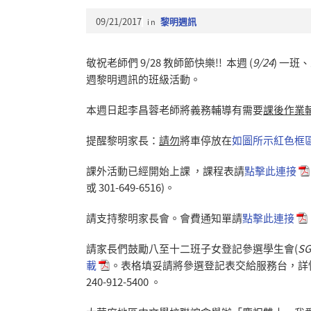
09/21/2017
in
黎明週訊
敬祝老師們 9/28 教師節快樂!! 本週 (
9/24
) 一
週黎明週訊的班級活動。
本週日起李昌蓉老師將義務輔導有需要
課後作業
提醒黎明家長：
請勿
將車停放在
如圖所示紅色框
課外活動已經開始上課 ，課程表請
點擊此連接
或 301-649-6516)。
請支持黎明家長會。會費通知單請
點擊此連接
請家長們鼓勵八至十二班子女登記參選學生會(
SG
載
。表格填妥請將參選登記表交給服務台，詳
240-912-5400 。