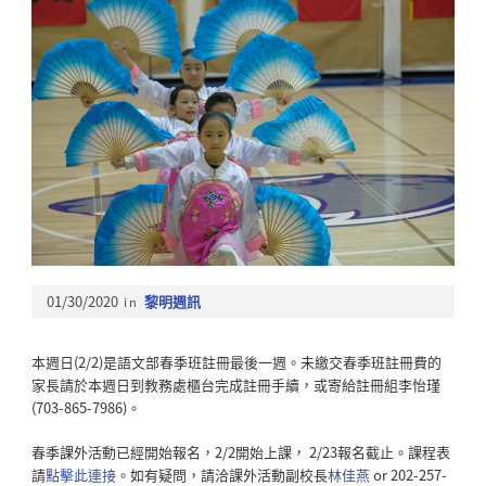
01/30/2020
in
黎明週訊
本週日(2/2)是語文部春季班註冊最後一週。未繳交春季班註冊費的
家長請於本週日到教務處櫃台完成註冊手續，或寄給註冊組李怡瑾
(703-865-7986)。
春季課外活動已經開始報名，2/2開始上課， 2/23報名截止。課程表
請
點擊此連接
。如有疑問，請洽課外活動副校長
林佳燕
or 202-257-