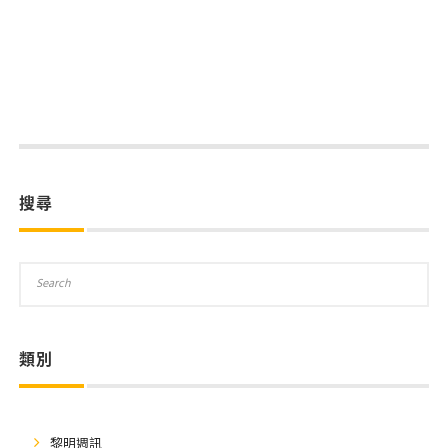
搜尋
類別
黎明週訊