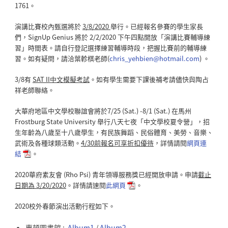
1761。
演講比賽校內甄選將於
3/8/2020
舉行
。已經報名參賽的學生家長
們，SignUp Genius 將於 2/2/2020 下午四點開放
「演講比賽輔導練
習」時間表。
請
自行登記選擇練習輔導時段，
把握比賽前的輔導練
習。
如有疑問，請洽
葉軫棋老師
(
chris_yehbien@hotmail.com
)
。
3/8有
SAT II
中文模擬考試
。如有學生需要下課後補考請儘快與陶占
祥老師聯絡。
大華府地區中文學校聯誼會將於7/25 (Sat.) -8/1 (Sat.) 在馬州
Frostburg State University 舉行八天七夜「中文學校夏令營」，招
生年齡為八歲至十八歲學生，有民族舞蹈、民俗體育、美勞、音樂、
武術及各種球類活動。
4/30
前報名可享折扣優待
，詳情請閱
網頁連
結
。
2020華府素友會 (Rho Psi) 青年領導服務獎已經開放申請。申請
截止
日期為 3/20/2020
。詳情請速閱
此網頁
。
2020校外春節演出活動行程如下。
惠頓圖書館 :
Album1
/
Album2