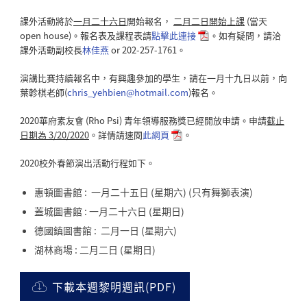
課外活動將於
一月二十六日
開始報名，
二月二日開始上課
(當天
open house)。報名表及課程表請
點擊此連接
。如有疑問，請洽
課外活動副校長
林佳燕
or 202-257-1761。
演講比賽持續報名中，有興趣參加的學生，請在一月十九日以前，向
葉軫棋老師(
chris_yehbien@hotmail.com
)報名。
2020華府素友會 (Rho Psi) 青年領導服務獎已經開放申請。申請
截止
日期為 3/20/2020
。詳情請速閱
此網頁
。
2020校外春節演出活動行程如下。
惠頓圖書館 : 一月二十五日 (星期六) (只有舞獅表演)
蓋城圖書館 : 一月二十六日 (星期日)
德國鎮圖書館 : 二月一日 (星期六)
湖林商場 : 二月二日 (星期日)
下載本週黎明週訊(PDF)