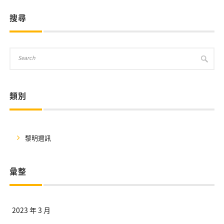
搜尋
類別
黎明週訊
彙整
2023 年 3 月