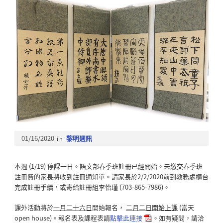
01/16/2020
in
黎明週訊
本週 (1/19) 停課一日。語文部春季班註冊已經開始。未繳交春季班
註冊費的家長將收到註冊通知單。請家長於2/2/2020前到教務處櫃台
完成註冊手續，或寄給註冊組李怡瑾 (703-865-7986)。
課外活動將於
一月二十六日
開始報名，
二月二日開始上課
(當天
open house)。報名表及課程表請
點擊此連接
。如有疑問，請洽