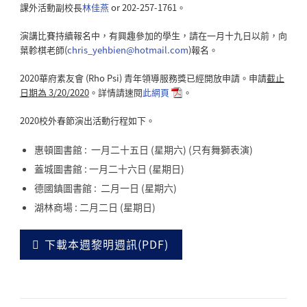
課外活動副校長
林佳燕
or 202-257-1761。
演講比賽持續報名中，有興趣參加的學生，請在一月十九日以前，向
葉軫棋老師(
chris_yehbien@hotmail.com
)報名。
2020華府素友會 (Rho Psi) 青年領導服務獎已經開放申請。申請
截止
日期為 3/20/2020
。詳情請速閱
此網頁
。
2020校外春節演出活動行程如下。
惠頓圖書館 : 一月二十五日 (星期六) (只有舞獅表演)
蓋城圖書館 : 一月二十六日 (星期日)
德國鎮圖書館 : 二月一日 (星期六)
湖林商場 : 二月二日 (星期日)
下載本週黎明週訊(PDF)