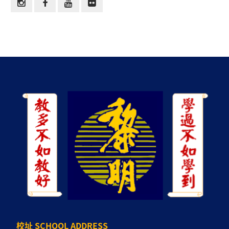
校址 SCHOOL ADDRESS