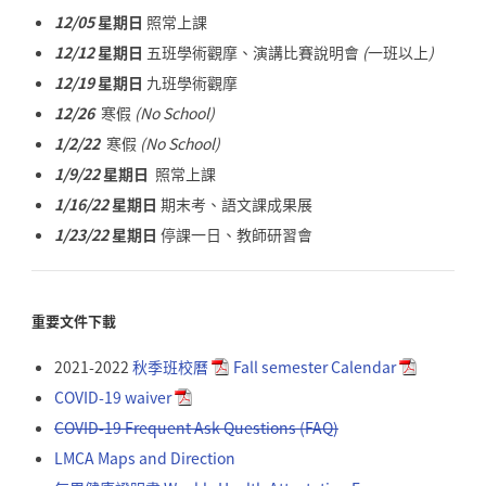
12/05
星期日
照常上課
12/12
星期日
五班學術觀摩、演講比賽說明會
(
一班以上
)
12/19
星期日
九班學術觀摩
12/26
寒假
(No School)
1/2/22
寒假
(No School)
1/9/22
星期日
照常上課
1/16/22
星期日
期末考、語文課成果展
1/23/22
星期日
停課一日、教師研習會
重要文件下載
2021-2022
秋季班校曆
Fall semester Calendar
COVID-19 waiver
COVID-19 Frequent Ask Questions (FAQ)
LMCA Maps and Direction