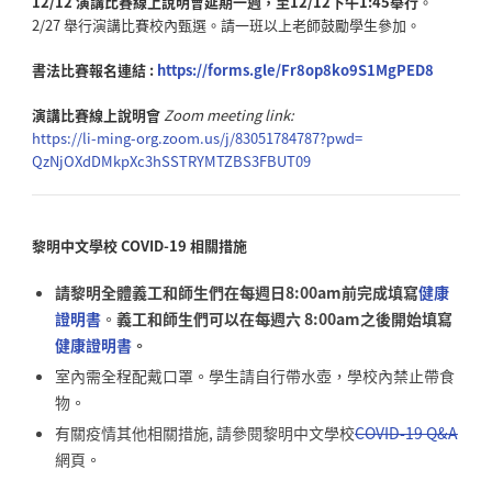
12/12
演講比賽線上說明會延期一週，至12/12下午1:45舉行
。
2/27 舉行演講比賽校內甄選。請一班以上老師鼓勵學生參加。
書法比賽報名連結 :
https://forms.gle/Fr8op8ko9S1MgPED8
演講比賽線上說明會
Zoom meeting link:
https://li-ming-org.zoom.us/j/
83051784787?pwd=
QzNjOXdDMkpXc3hSSTRYMTZBS3FBUT
09
黎明中文學校
COVID-19
相關措施
請黎明全體義工和師生們在每週日8:00am前完成填寫
健康
證明書
。
義工和師生們可以在每週六 8:00am之後開始填寫
健康證明書
。
室內需全程配戴口罩。學生請自行帶水壺，學校內禁止帶食
物。
有關疫情其他相關措施, 請參閱黎明中文學校
COVID-19 Q&A
網頁。