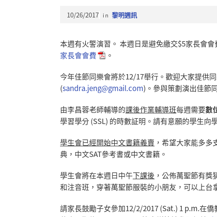
10/26/2017
in
黎明週訊
本週有火警演習。 本週日是避免繳交$5家長會
家長會會費
。
今年佳節同樂會將於12/17舉行。歡迎大家提
(
sandra.jeng@gmail.com
)。參與策劃演出佳節同
由李昌蓉老師輔導的
課後作業輔導班
每週需要
數
學習學分 (SSL) 的時數証明。請有意願的學生
學生會已經開始中文書籍義賣
，希望大家能多多
典，中文SAT參考書或中文書籍。
學生會將在本週日中午
下課後
，公佈萬聖節有獎
和注音班，穿著萬聖節服裝的小朋友，可以上台拿糖果
請家長鼓勵子女參加12/2/2017 (Sat.) 1