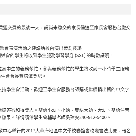
會費遲交費的最後一天，請尚未繳交的家長儘速至家長會服務台繳交
供同樂會表演活動之建議給校內演出策劃裴璐
樂會的學生將收到學生服務學習學分 (SSL) 的時數証明。
位
高中生的義務幫忙，參與義務幫忙的學生將收到一小時學生服務
向學生會會長管培澤登記。
支持學生會活動，歡迎至學生會服務台認購或繼續捐出舊的中文字
猜糖答案和得獎人。雙語小幼、小幼、雙語大幼、大幼、雙語注音
。詳情請洽學生會輔導老師吳建安240-912-5400。
 p.m.在僑教中心舉行的2017大華府地區中文學校聯誼會校際書法比賽。報名