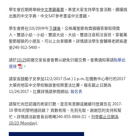
學生會近期將舉辦
中文書籍義賣
，希望大家支持學生會活動，踴躍捐
出舊的中文字典，中文SAT參考書或中文書籍。
學生會將在(10/29)中午
下課後
，公佈萬聖節有獎猜糖答案和得獎
人。雙語小幼、小幼、雙語大幼、大幼、雙語注音和注音班，穿著萬
聖節服裝的小朋友，可以上台拿糖果。詳情請洽學生會輔導老師吳建
安240-912-5400。
請於
10/29
前繳交家長會會費以避免$5遲交費。會費通知單請
點擊此
連接
。
請家長鼓勵子女參加12/2/2017 (Sat.) 1 p.m.在僑教中心舉行的2017
大華府地區中文學校聯誼會校際書法比賽。報名截止日期為
11/24/2017。比賽詳情請參閱網站:
報名表
請幫忙向您認識的商家打聽，是否有意願或繼續刊登廣告在 2017-
18 學年的黎明通訊錄？ 頁數有限、先到先取，謝謝您的支持和幫
忙。詳情請洽副會長谷皓暉240-855-8866 (C) 。
刊登截止日期為
10/23 (Monday)
.