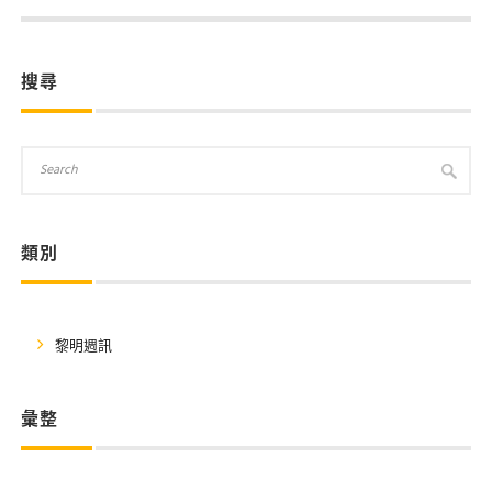
搜尋
類別
黎明週訊
彙整