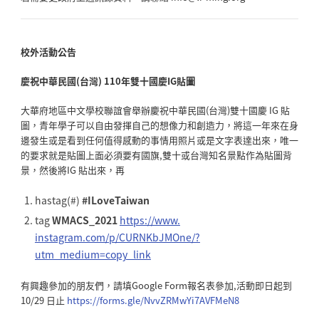
校外活動公告
慶祝中華民國(台灣) 110年雙十國慶IG貼圖
大華府地區中文學校聯誼會舉辦慶祝中華民國(台灣)雙十國慶
IG 貼
圖，青年學子可以自由發揮自己的想像力和創造力，
將這一年來在身
邊發生或是看到任何值得感動的事情用照片或是文字
表達出來，唯一
的要求就是貼圖上面必須要有國旗,
雙十或台灣知名景點作為貼圖背
景，然後將IG 貼出來，再
hastag(#)
#ILoveTaiwan
tag
WMACS_2021
https://www.
instagram.com/p/CURNKbJMOne/?
utm_medium=copy_link
有興趣參加的朋友們，請填Google Form報名表參加,活動即日起到
10/29 日止
https://forms.gle/
NvvZRMwYi7AVFMeN8