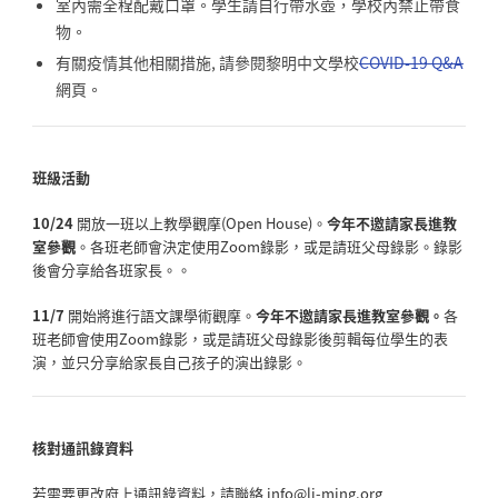
室內需全程配戴口罩。學生請自行帶水壺，學校內禁止帶食
物。
有關疫情其他相關措施, 請參閱黎明中文學校
COVID-19 Q&A
網頁。
班級活動
10/24
開放一班以上教學觀摩(Open House)。
今年不邀請家長進教
室參觀
。各班老師會決定使用Zoom錄影，或是請班父母錄影。
錄影
後會分享給各班家長。。
11/7
開始將進行語文課學術觀摩。
今年不邀請家長進教室參觀。
各
班老師會使用Zoom錄影，
或是請班父母錄影後剪輯每位學生的表
演，
並只分享給家長自己孩子的演出錄影。
核對通訊錄資料
若需要更改府上通訊錄資料，請聯絡 info@li-ming.org