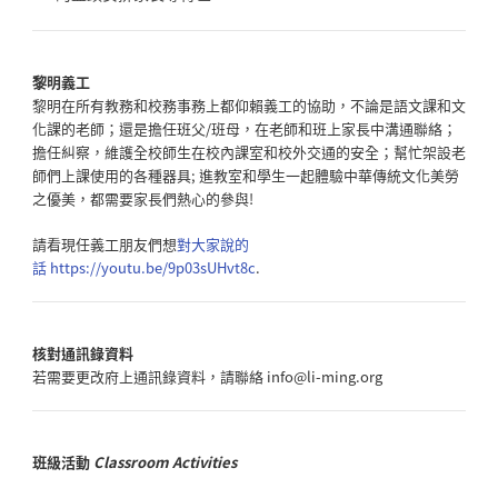
黎明義工
黎明在所有教務和校務事務上都仰賴義工的協助，
不論是語文課和文
化課的老師；還是擔任班父/班母，
在老師和班上家長中溝通聯絡；
擔任糾察，
維護全校師生在校內課室和校外交通的安全；
幫忙架設老
師們上課使用的各種器具; 進教室和學生一起體驗中華傳統文化美勞
之優美，
都需要家長們熱心的參與!
請看現任義工朋友們想
對大家說的
話 https://youtu.be/9p03sUHvt8c
.
核對通訊錄資料
若需要更改府上通訊錄資料，請聯絡 info@li-ming.org
班級活動
Classroom Activities