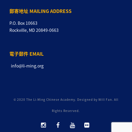
郵寄地址 MAILING ADDRESS
P.O. Box 10663
Rockville, MD 20849-0663
電子郵件 EMAIL
info@li-ming.org
© 2020 The Li-Ming Chinese Academy. Designed by Will Fan. All
Rights Reserved.