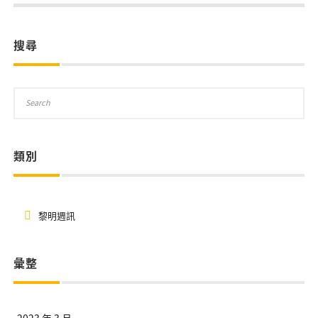
搜尋
類別
黎明週訊
彙整