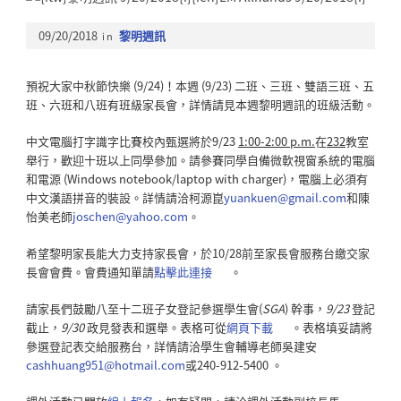
09/20/2018
in
黎明週訊
預祝大家中秋節快樂 (9/24)！本週 (9/23) 二班、三班、雙語三班、五
班、六班和八班有班級家長會，詳情請見本週黎明週訊的班級活動。
中文電腦打字識字比賽校內甄選將於9/23
1:00-2:00 p.m.
在
232
教室
舉行，歡迎十班以上同學參加。請參賽同學自備微軟視窗系統的電腦
和電源 (Windows notebook/laptop with charger)，電腦上必須有
中文漢語拼音的裝設。詳情請洽柯源崑
yuankuen@gmail.com
和陳
怡美老師
joschen@yahoo.com
。
希望黎明家長能大力支持家長會，於10/28前至家長會服務台繳交家
長會會費。會費通知單請
點擊此連接
。
請家長們鼓勵八至十二班子女登記參選學生會(
SGA
) 幹事，
9/23
登記
截止，
9/30
政見發表和選舉。表格可從
網頁下載
。表格填妥請將
參選登記表交給服務台，詳情請洽學生會輔導老師吳建安
cashhuang951@hotmail.com
或240-912-5400 。