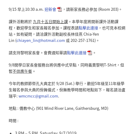
9/15 早上10:30 a.m.
迎新會
，請新家長務必參加 (Room 203)。
課外活動將於
九月十五日開始上課
。本學年度將開新課外活動課
程，歡迎學生和家長報名參加。課程表請
點擊此連接
，也可見本校網
站。如有疑問，請洽課外活動副校長林佳燕 Chia-Yen
Lin (
chiayen_lin@hotmail.com
或 202-257-1761)。
請支持黎明家長會。會費通知單請
點擊此連接
。
9/8開學日家長會服務台將供應中式早點，同時義賣黎明T-Shirt，但
暫
不供應午餐
。
今年的教師節祭孔大典定於 9/28 (Sat.) 舉行，歡迎5年級至11年級學
生報名參與大典的佾舞儀式，佾舞教學時間和地點如下，報名請洽盧
瑞平:
wmcmcc@gmail.com
.
地點 : 僑教中心 (901 Wind River Lane, Gaithersburg, MD)
時間 :
3 PM – 5 PM, Saturday, 9/7/2019