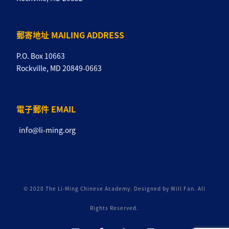
郵寄地址 MAILING ADDRESS
P.O. Box 10663
Rockville, MD 20849-0663
電子郵件 EMAIL
info@li-ming.org
© 2020 The Li-Ming Chinese Academy. Designed by Will Fan. All
Rights Reserved.