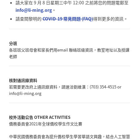
請大家在 9 月 8 日星期三中午 12:00 之前將您的問題電郵至
info@li-ming.org
。
請查閱黎明的
COVID-19 常見問題 (FAQ)
得到更多的資訊。
分班
各班班父班母會和家長們用email 聯絡班級資訊，教室地址以及授課
老師
核對通訊錄資料
若需要更改府上通訊錄資料，請速洽劉維漢：(703) 354-4515 or
info@li-ming.org
校外活動公告 OTHER ACTIVITIES
僑務委員會2021年全球僑校學生作文比賽
中華民國僑務委員會為提升僑校學生學習華語文興趣，結合人工智慧