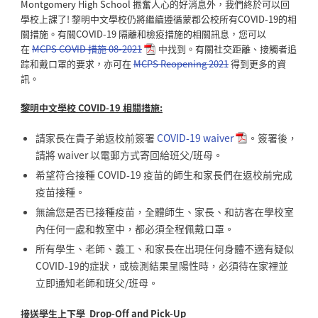
Montgomery High School 振奮人心的好消息外，我們終於可以回
學校上課了! 黎明中文學校仍將繼續遵循蒙郡公校所有COVID-
19的相
關措施。有關COVID-19 隔離和檢疫措施的相關訊息，您可以
在
MCPS COVID 措施 08-2021
中找到。有關社交距離、接觸者追
踪和戴口罩的要求，亦可在
MCPS Reopening 2021
得到更多的資
訊。
黎明中文學校 COVID-19 相關措施:
請家長在貴子弟返校前簽署
COVID-19 waiver
。簽署後，
請將 waiver 以電郵方式寄回給班父/班母。
希望符合接種 COVID-19 疫苗的師生和家長們在返校前完成
疫苗接種。
無論您是否已接種疫苗，全體師生、家長、
和訪客在學校室
內任何一處和教室中，都必須全程佩戴口罩。
所有學生、老師、義工、和家長在出現任何身體不適有疑似
COVID-19的症狀，或檢測結果呈陽性時，
必須待在家裡並
立即通知老師和班父/班母。
接送學生上下學
Drop-Off and Pick-Up