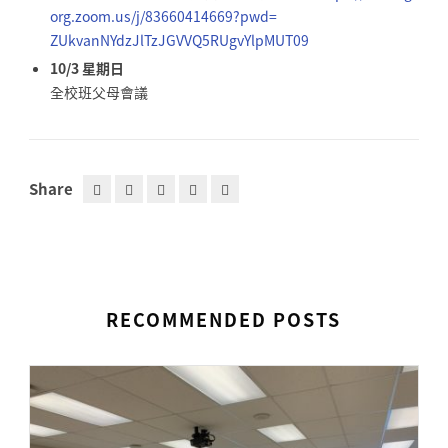
org.zoom.us/j/
83660414669?pwd=
ZUkvanNYdzJlTzJGVVQ5RUgvYlpMUT
09
10/3 星期日
全校班父母會議
Share
RECOMMENDED POSTS