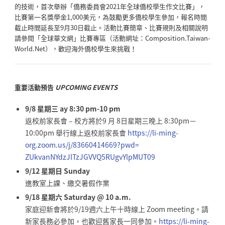
的技術，首次舉辦「僑務委員會2021年全球僑校學生作文比賽」，
比賽第一名獎學金1,000美元，為鼓勵更多僑校學生參加，報名時間
截止時間延長至9月30日截止。活動比賽簡章、比賽規則及相關說明
請參閱「全球華文網」比賽專區（活動網址：Composition.Taiwan-
World.Net），歡迎海外僑校學生來挑戰！
重要活動預告
UPCOMING EVENTS
9/8 星期三 ay 8:30 pm-10 pm
返校前家長會 – 校方將於9 月 8日星期三晚上 8:30pm－
10:00pm 舉行線上返校前家長會
https://li-ming-
org.zoom.us/j/
83660414669?pwd=
ZUkvanNYdzJlTzJGVVQ5RUgvYlpMUT
09
9/12 星期日 Sunday
進教室上課、繳交暑假作業
9/18 星期六 Saturday @ 10 a.m.
家庭迎新會將於9/19週六上午十時線上 Zoom meeting。請
新家長務必參加，也歡迎舊家長一同參加。
https://li-ming-