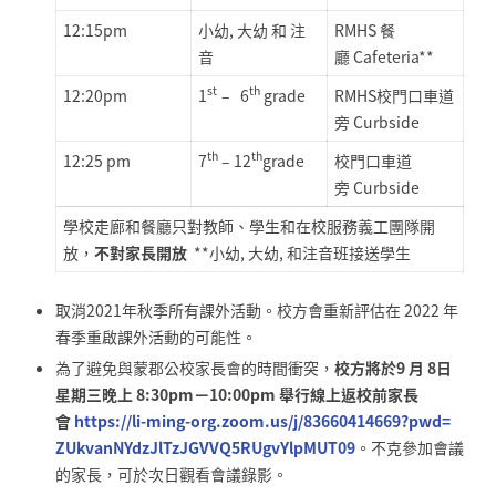
12:15pm
小幼, 大幼 和 注
RMHS 餐
音
廳 Cafeteria**
st
th
12:20pm
1
– 6
grade
RMHS校門口車道
旁 Curbside
th
th
12:25 pm
7
– 12
grade
校門口車道
旁 Curbside
學校走廊和餐廳只對教師、學生和在校服務義工團隊開
放，
不對家長
開放
**小幼, 大幼, 和注音班接送學生
取消2021年秋季所有課外活動。校方會重新評估在 2022 年
春季重啟課外活動的可能性。
為了避免與蒙郡公校家長會的時間衝突，
校方將於9 月 8日
星期三晚上 8:30pm－10:00pm 舉行線上返校前家長
會
https://li-ming-org.zoom.us/j/
83660414669?pwd=
ZUkvanNYdzJlTzJGVVQ5RUgvYlpMUT
09
。不克參加會議
的家長，可於次日觀看會議錄影。