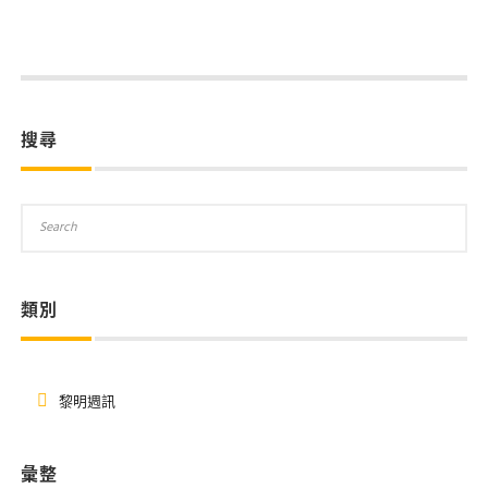
搜尋
類別
黎明週訊
彙整