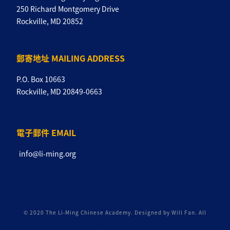
250 Richard Montgomery Drive
Rockville, MD 20852
郵寄地址 MAILING ADDRESS
P.O. Box 10663
Rockville, MD 20849-0663
電子郵件 EMAIL
info@li-ming.org
© 2020 The Li-Ming Chinese Academy. Designed by Will Fan. All