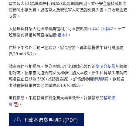
需要每人$3 (馬里蘭居民)或$5 (非馬里蘭居民)。乘坐安全座椅或加高
座椅的小孩免費。退伍軍人及現役軍人可憑證免費入園。只收現金或
支票。
大幼班與雙語大幼班畢業典禮相片可直接點閱:
相本1
|
相本2
。 十二
班畢業典禮相片可直接點閱:
相本1
。
由於下午課外活動已經結束，家長會將不再繼續提供午餐訂購服務
(5/19 and 6/2)。
請家長們互相提醒，並分享劉以忻老師精心製作的
黎明介紹影片
給親
朋好友，招集志同道合的家長和學生加入本校。新生和轉學生申請的
報名截止日期為 5/26 (以郵戳為憑)
。詳情請參閱
黎明網頁
。欲報名
者請儘快與蕭君如老師聯絡301-670-0956。
暑假期間，朱殿蓉老師有免費太極拳教學。詳情請參閱
黎明網
頁
。
下載本週黎明週訊(PDF)