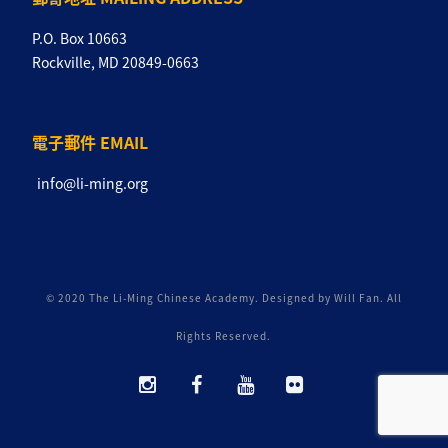
P.O. Box 10663
Rockville, MD 20849-0663
電子郵件 EMAIL
info@li-ming.org
© 2020 The Li-Ming Chinese Academy. Designed by Will Fan. All
Rights Reserved.