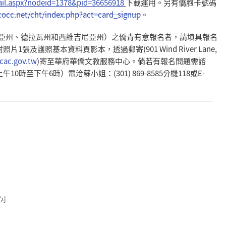
il.aspx?
nodeid=1378&pid=36656918
下載運用。
另有僑胞卡號碼
occ.net/cht/index.php?
act=card_signup
。
亞州、
德拉瓦州和西維吉尼亞州）之僑青有意報名者，請填具報名
照片1張及護照基本資料頁影本，透過郵寄(901 Wind River Lane,
cac.gov.
tw
)寄至華府華僑文教服務中心。倘若有報名問題需諮
午10時至下午6時）
電洽蘇小姐：(301) 869-8585分機118或E-
心]