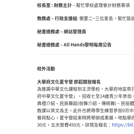
校長室 : 財務主計
– 幫忙學校處理會計財務事項
教務處 – 行政支援組
: 需要二~三位家長，幫忙
秘書總務處 – 網站管理員
秘書總務處 – All Hands黎明每周公告
校外活動
大華府文化夏令營 即起開放報名
為推廣中華文化課程到主流學校，大華府地區祭
府中華文化夏令營」，招收七至14歲青少年參加
典禮介紹、民族舞蹈(佾舞介紹，傳統舞)、
民俗體
教課以英文為主。
此外也將帶學生練習參加9月
餐與點心，
夏令營結束時將舉辦成果展。地點華府僑教中心(9
30元，
五天營費450元，詳情及報名：
https://bit