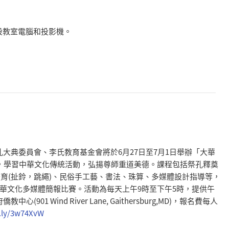
裝設教室電腦和投影機。
孔大典委員會、
李氏教育基金會將於6月27日至7月1日舉辦「
大華
，
學習中華文化傳統活動，弘揚尊師重道美德。
課程包括祭孔釋奠
育(扯鈴，跳繩)、民俗手工藝、書法、珠算、
多媒體設計指導等，
中華文化多媒體簡報比賽。
活動為每天上午9時至下午5時，提供午
01 Wind River Lane, Gaithersburg,MD)，報名費每人
.ly/
3w74XvW