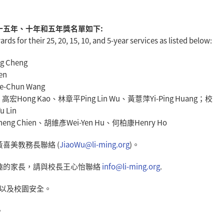
十五年、
十年和五年獎名單如下:
ds for their 25, 20, 15, 10, and 5-year services as listed below:
 Cheng
en
-
Chun Wang
宏Hong Kao、林章平Ping Lin Wu、黃薏萍Yi-Ping Huang；校
 Lin
heng Chien、胡維彥Wei-Yen Hu、何柏康Henry Ho
黃喜美教務長聯絡
(
JiaoWu@li-ming.org
)。
趣的家長，
請與校長王心怡聯絡
i
nfo@li-ming.org
.
以及校園安全。
。