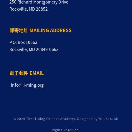
250 Richard Montgomery Drive
Rockville, MD 20852
郵寄地址 MAILING ADDRESS
P.O. Box 10663
Rockville, MD 20849-0663
電子郵件 EMAIL
info@li-ming.org
© 2020 The Li-Ming Chinese Academy. Designed by Will Fan. All
Rights Reserved.