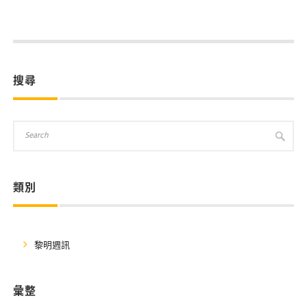
搜尋
類別
黎明週訊
彙整