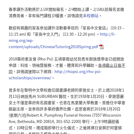
春季課外活動將於
1/28
開始報名，
2/4
開始上課。
2/18
以前報名並繳
清費用者，享有每門課程
$5
優惠。詳情請見
本校網站
。
歡迎有興趣的家長參加課外活動春季班的「家長中文會話」 (10:15 –
11:15 am) 和「家長中文入門」 (11:30 – 12:20 pm) 。
http://li-
ming.org/wp-
content/uploads/ChineseTutoring2018Spring.pdf
2018華府素友會 (Rho Psi) 五項華裔幼兒到青年群族獎學金已經開放
申請：科技、領袖暨服務、才藝、體育和升學輔助。
各項截止日皆不
同
，詳情請速閱以下網頁:
http://rhopsi.org/rho-psi-
scholarships/overview/
。
曾多年在黎明中文學校擔任國畫課老師的麥施女士，於上週2018年1
月13日病逝馬州 SUBURBAN 醫院。生於1938年1月20日，麥施慧麗
女士不僅是華府有名國畫家，也曾在馬里蘭大學教畫，曾擔任中華會
館副主席，並參與許多華府僑界社團。追思會將於2018年1月20日
(星期六)在Robert A. Pumphrey Funeral Homes (7557 Wisconsin
Ave, Bethesda, MD 20814, 301-652-2200) 舉行，上午9時誦經儀
式，10時公祭，禮成隨即舉行火化儀式，之後將擇日安葬於阿靈頓
國家公墓，長眠於夫婿麥卡錫之側。