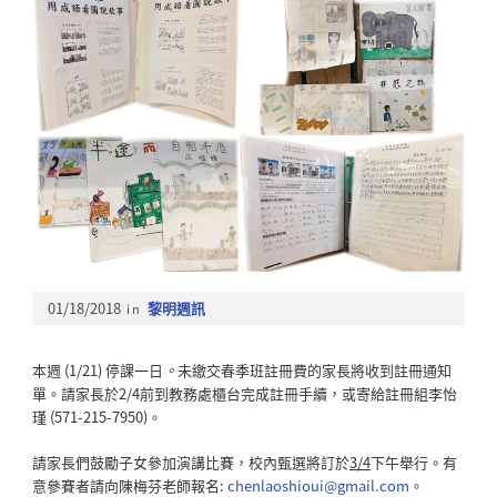
01/18/2018
in
黎明週訊
本週 (1/21) 停課一日
。
未繳交春季班註冊費的家長將收到註冊通知
單。請家長於2/4前到教務處櫃台完成註冊手續，或寄給註冊組李怡
瑾 (571-215-7950)。
請家長們鼓勵子女參加演講比賽，校內甄選將訂於
3/4
下午舉行。有
意參賽者請向陳梅芬老師報名:
chenlaoshioui@gmail.com
。