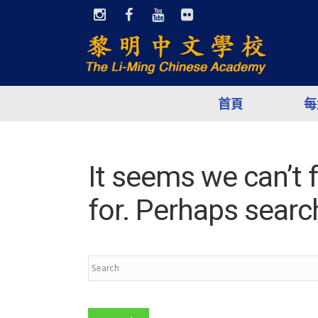
首頁
每
It seems we can’t 
for. Perhaps searc