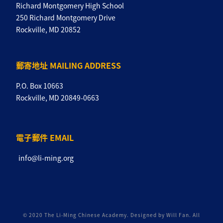
Richard Montgomery High School
250 Richard Montgomery Drive
Rockville, MD 20852
郵寄地址 MAILING ADDRESS
P.O. Box 10663
Rockville, MD 20849-0663
電子郵件 EMAIL
info@li-ming.org
© 2020 The Li-Ming Chinese Academy. Designed by Will Fan. All