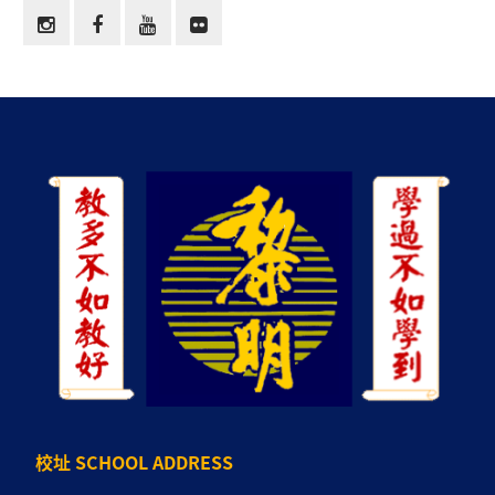
校址 SCHOOL ADDRESS