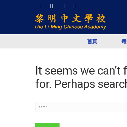
首頁
每
It seems we can’t 
for. Perhaps searc