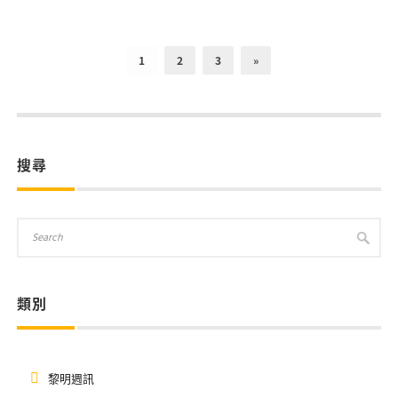
1
2
3
»
搜尋
類別
黎明週訊