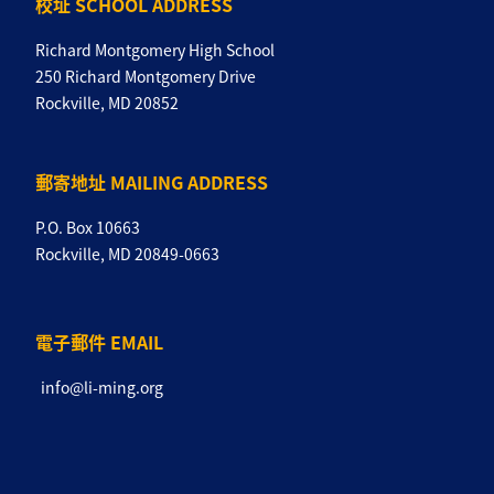
校址 SCHOOL ADDRESS
Richard Montgomery High School
250 Richard Montgomery Drive
Rockville, MD 20852
郵寄地址 MAILING ADDRESS
P.O. Box 10663
Rockville, MD 20849-0663
電子郵件 EMAIL
info@li-ming.org