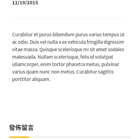
12/19/2015
Curabitur et purus bibendum purus varius tempus ut
ac odio. Duis vel nulla a ex vehicula fringilla dignissim
vitae massa. Quisque scelerisque mi sit amet sodales
malesuada. Nullam scelerisque, felis id volutpat
ullamcorper, enim tortor pharetra metus, pulvinar
varius quam nunc non metus. Curabitur sagittis
porttitor aliquam.
發佈留言